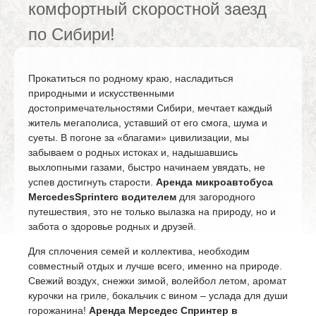
комфортный скоростной заезд
по Сибири!
Прокатиться по родному краю, насладиться
природными и искусственными
достопримечательностями Сибири, мечтает каждый
житель мегаполиса, уставший от его смога, шума и
суеты. В погоне за «благами» цивилизации, мы
забываем о родных истоках и, надышавшись
выхлопными газами, быстро начинаем увядать, не
успев достигнуть старости.
Аренда микроавтобуса
Mercedes
Sprinter
с водителем
для загородного
путешествия, это не только вылазка на природу, но и
забота о здоровье родных и друзей.
Для сплочения семей и коллектива, необходим
совместный отдых и лучше всего, именно на природе.
Свежий воздух, снежки зимой, волейбол летом, аромат
курочки на гриле, бокальчик с вином – услада для души
горожанина!
Аренда Мерседес Спринтер в