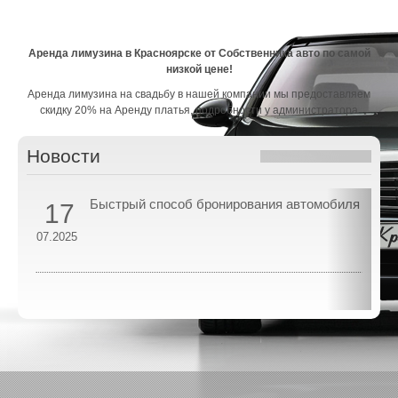
Аренда лимузина в Красноярске от Собственника авто по самой
низкой цене!
Аренда лимузина на свадьбу в нашей компании мы предоставляем
скидку 20% на Аренду платья, подробности у администратора
Новости
Быстрый способ бронирования автомобиля
17
07.2025
07