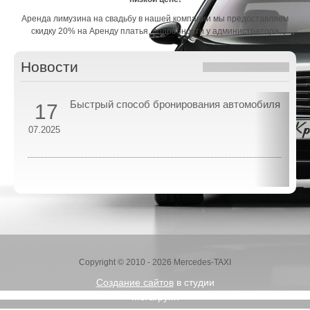
Аренда лимузина на свадьбу в нашей компании мы предоставляем
скидку 20% на Аренду платья, подробности у администратора
Новости
Быстрый способ бронирования автомобиля
17
07.2025
07
Copyright © 2010 - 2026 Mercedes-TAXI
Создание сайтов
в студии
Мегагрупп